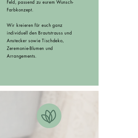
Feld, passend zu eurem Wunsch-
Farbkonzept.
Wir kreieren für euch ganz
individuell den Brautstrauss und
Anstecker sowie Tischdeko,
Zeremonie-Blumen und
Arrangements.