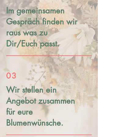
Im gemeinsamen
Gespräch finden wir
raus was zu
Dir/Euch passt.
03
Wir stellen ein
Angebot zusammen
für eure
Blumenwünsche.