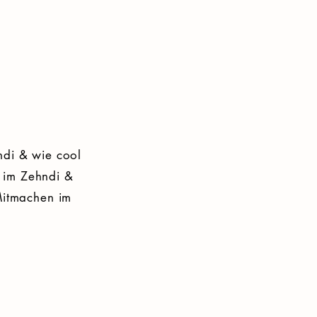
ndi & wie cool
n im Zehndi &
 Mitmachen im