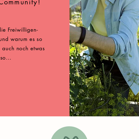
-Community!
ie Freiwilligen-
) und warum es so
n auch noch etwas
so...