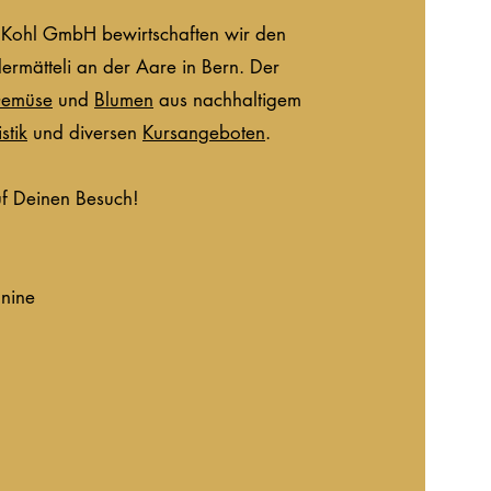
 Kohl GmbH bewirtschaften wir den
rmätteli an der Aare in Bern. Der
emüse
und
Blumen
aus nachhaltigem
stik
und diversen
Kursangeboten
.
uf Deinen Besuch!
anine